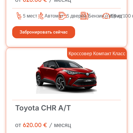
5 мест
Автомат
5 дверей
Бензин/гибрид
3,9 л/100 
Забронировать сейчас
Кроссовер Компакт Класс
Toyota CHR A/T
от
620.00 €
/ месяц