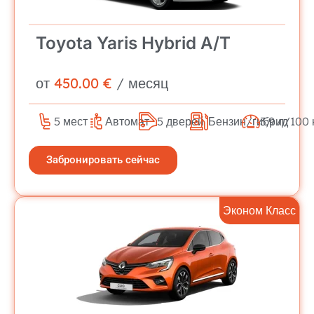
Toyota Yaris Hybrid A/T
от
450.00 €
/ месяц
5 мест
Автомат
5 дверей
Бензин/гибрид
3,9 л/100 
Забронировать сейчас
Эконом Класс