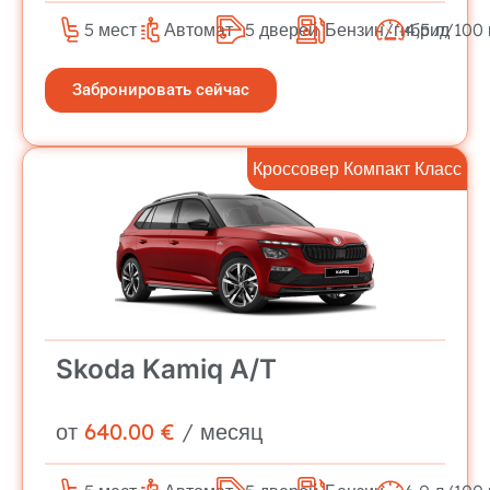
5 мест
Автомат
5 дверей
Бензин/гибрид
4,5 л/100
Забронировать сейчас
Кроссовер Компакт Класс
Skoda Kamiq A/T
от
640.00 €
/ месяц