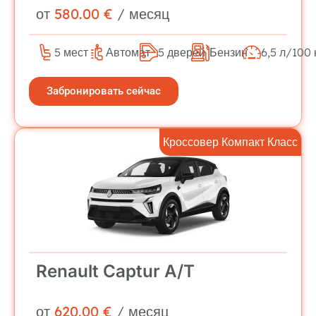
от
580.00 €
/ месяц
5 мест
Автомат
5 дверей
Бензин
6,5 л/100 
Забронировать сейчас
Кроссовер Компакт Класс
Renault Captur A/T
от
620.00 €
/ месяц