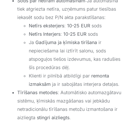
Sods par netīrām automašīnām
:Ja automašīna
tiek atgriezta netīra, uzņēmums patur tiesības
iekasēt sodu bez P/N akta parakstīšanas:
Netīrs eksterjers
:
10-25 EUR
sods
Netīrs Interjers
:
10-25 EUR
sods
Ja
Gadījuma ja ķīmiska tirīšana
ir
nepieciešama lai iztīrīt salonu, sods
atspoguļos tiešos izdevumus, kas radušies
šīs procedūras dēļ.
Klienti ir pilnībā atbildīgi par
remonta
izmaksām
ja ir sabojātas interjera detaļas.
Tīrīšanas metodes
: Automātisko automazgātavu
sistēmu, ķīmiskās mazgāšanas vai jebkādu
netradicionālu tīrīšanas metožu izmantošana ir
aizliegta
stingri aizliegts
.