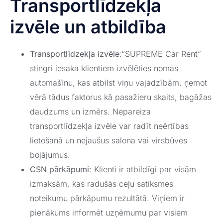
Transportlīdzekļa
izvēle un atbildība
Transportlīdzekļa izvēle
:“SUPREME Car Rent”
stingri iesaka klientiem izvēlēties nomas
automašīnu, kas atbilst viņu vajadzībām, ņemot
vērā tādus faktorus kā pasažieru skaits, bagāžas
daudzums un izmērs. Nepareiza
transportlīdzekļa izvēle var radīt neērtības
lietošanā un nejaušus salona vai virsbūves
bojājumus.
CSN pārkāpumi
: Klienti ir atbildīgi par visām
izmaksām, kas radušās ceļu satiksmes
noteikumu pārkāpumu rezultātā. Viņiem ir
pienākums informēt uzņēmumu par visiem