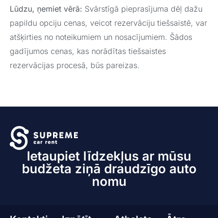
Lūdzu, ņemiet vērā:
Svārstīgā pieprasījuma dēļ dažu
papildu opciju cenas, veicot rezervāciju tiešsaistē, var
atšķirties no noteikumiem un nosacījumiem. Šādos
gadījumos cenas, kas norādītas tiešsaistes
rezervācijas procesā, būs pareizas.
Ietaupiet līdzekļus ar mūsu
budžeta ziņā draudzīgo auto
nomu