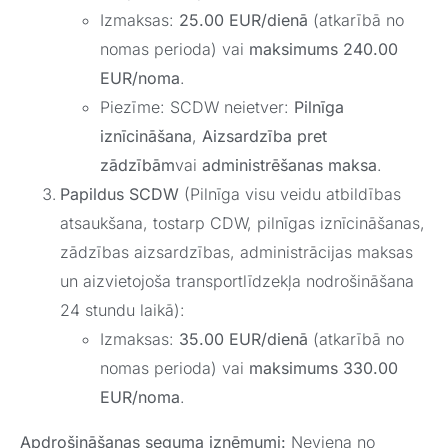
Izmaksas:
25.00 EUR/dienā
(atkarībā no
nomas perioda) vai
maksimums 240.00
EUR/noma
.
Piezīme: SCDW neietver:
Pilnīga
iznīcināšana
,
Aizsardzība pret
zādzībām
vai
administrēšanas maksa
.
Papildus SCDW
(Pilnīga visu veidu atbildības
atsaukšana, tostarp CDW, pilnīgas iznīcināšanas,
zādzības aizsardzības, administrācijas maksas
un aizvietojoša transportlīdzekļa nodrošināšana
24 stundu laikā):
Izmaksas:
35.00 EUR/dienā
(atkarībā no
nomas perioda) vai
maksimums 330.00
EUR/noma
.
Apdrošināšanas seguma izņēmumi:
Neviena no