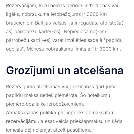
Rezervācijām, kuru nomas periods ir 12 dienas vai
ilgāks, nobraukuma ierobežojums ir 3000 km
braucieniem Baltijas valstīs, ja ir iegādāta atbilstoša(-
as) pārrobežu karte(-es). Nepieciešamo(-ās)
pārrobežu karti(-es) varat izvēlēties sadaļā "papildu
opcijas". Mēneša nobraukuma limits arī ir 3000 km.
Grozījumi un atcelšana
Rezervējuma atcelšanas vai grozīšanas gadījumā
papildu maksa netiek piemērota. Šo noteikumu
piemēro bez laika ierobežojumiem.
Atmaksāšanas politika par iepriekš apmaksātām
rezervācijām:
Ja esat veicis priekšapmaksu un kāda
iemesla dēļ nolemjat atcelt pasūtījumu: