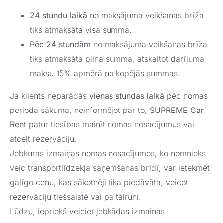
24 stundu laikā
no maksājuma veikšanas brīža
tiks atmaksāta visa summa.
Pēc 24 stundām
no maksājuma veikšanas brīža
tiks atmaksāta pilna summa, atskaitot darījuma
maksu 15% apmērā no kopējās summas.
Ja klients neparādās
vienas stundas laikā
pēc nomas
perioda sākuma, neinformējot par to,
SUPREME Car
Rent
patur tiesības mainīt nomas nosacījumus vai
atcelt rezervāciju.
Jebkuras izmaiņas nomas nosacījumos, ko nomnieks
veic transportlīdzekļa saņemšanas brīdī, var ietekmēt
galīgo cenu, kas sākotnēji tika piedāvāta, veicot
rezervāciju tiešsaistē vai pa tālruni.
Lūdzu, iepriekš veiciet jebkādas izmaiņas