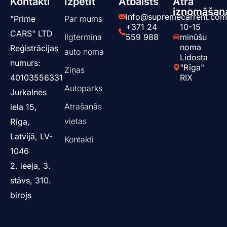
Kontakti
Izpētīt
Atbalsts
Ātra
iznomāšan
info@supremecarrent.com
"Prime
Par mums
+371 24
10-15
CARS" LTD
Ilgtermiņa
559 988
minūšu
noma
Reģistrācijas
auto noma
Lidosta
numurs:
"Rīga"
Ziņas
40103556331
RIX
Аutoparks
Jurkalnes
Atrašanās
iela 15,
vietas
Rīga,
Latvijā, LV-
Kontakti
1046
2. ieeja, 3.
stāvs, 310.
birojs