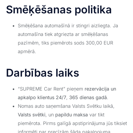
Smēķēšanas politika
Smēķēšana automašīnā ir stingri aizliegta. Ja
automašīna tiek atgriezta ar smēķēšanas
pazīmēm, tiks piemērots sods 300,00 EUR
apmērā.
Darbības laiks
“SUPREME Car Rent” pieņem
rezervācija un
apkalpo klientus 24/7
,
365 dienas gadā
.
Nomas auto saņemšana Valsts Svētku laikā,
Valsts svētki
, un
papildu maksa
var tikt
piemērota. Pirms galīgā apstiprinājuma jūs tiksiet
informēti par precīzām šāda pakalpojuma