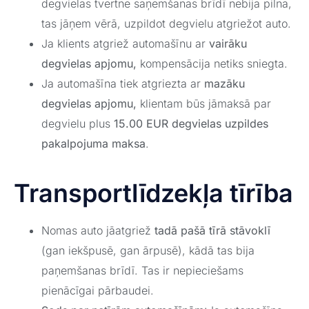
degvielas tvertne saņemšanas brīdī nebija pilna,
tas jāņem vērā, uzpildot degvielu atgriežot auto.
Ja klients atgriež automašīnu ar
vairāku
degvielas apjomu,
kompensācija netiks sniegta.
Ja automašīna tiek atgriezta ar
mazāku
degvielas apjomu,
klientam būs jāmaksā par
degvielu plus
15.00 EUR degvielas uzpildes
pakalpojuma maksa
.
Transportlīdzekļa tīrība
Nomas auto jāatgriež
tadā pašā tīrā stāvoklī
(gan iekšpusē, gan ārpusē), kādā tas bija
paņemšanas brīdī. Tas ir nepieciešams
pienācīgai pārbaudei.