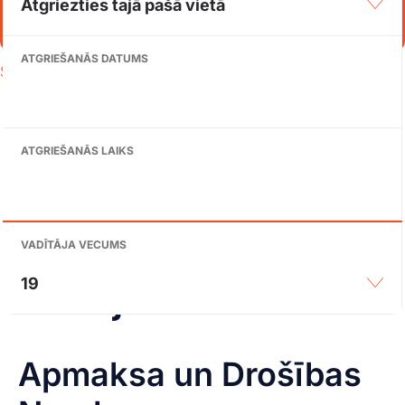
Atgriezties tajā pašā vietā
MEKLĒT AUTOMAŠĪNU
ATGRIEŠANĀS DATUMS
Sākums
-
Noteikumi un nosacījumi
Noteikumi un
nosacījumi
ATGRIEŠANĀS LAIKS
VADĪTĀJA VECUMS
Latvija
19
Apmaksa un Drošības