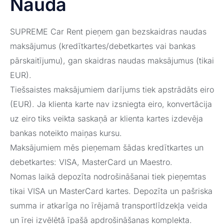
Nauda
SUPREME Car Rent pieņem gan bezskaidras naudas
maksājumus (kredītkartes/debetkartes vai bankas
pārskaitījumu), gan skaidras naudas maksājumus (tikai
EUR).
Tiešsaistes maksājumiem darījums tiek apstrādāts eiro
(EUR). Ja klienta karte nav izsniegta eiro, konvertācija
uz eiro tiks veikta saskaņā ar klienta kartes izdevēja
bankas noteikto maiņas kursu.
Maksājumiem mēs pieņemam šādas kredītkartes un
debetkartes: VISA, MasterCard un Maestro.
Nomas laikā depozīta nodrošināšanai tiek pieņemtas
tikai VISA un MasterCard kartes. Depozīta un pašriska
summa ir atkarīga no īrējamā transportlīdzekļa veida
un īrei izvēlētā īpašā apdrošināšanas komplekta.