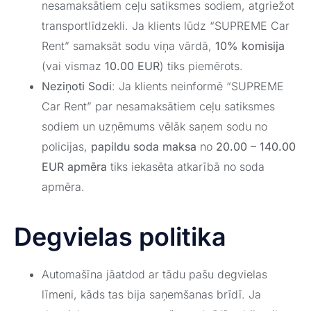
nesamaksātiem ceļu satiksmes sodiem, atgriežot
transportlīdzekli. Ja klients lūdz “SUPREME Car
Rent” samaksāt sodu viņa vārdā,
10% komisija
(vai vismaz
10.00 EUR
) tiks piemērots.
Neziņoti Sodi
: Ja klients neinformē “SUPREME
Car Rent” par nesamaksātiem ceļu satiksmes
sodiem un uzņēmums vēlāk saņem sodu no
policijas,
papildu soda maksa
no
20.00 – 140.00
EUR apmēra
tiks iekasēta atkarībā no soda
apmēra.
Degvielas politika
Automašīna jāatdod ar tādu pašu degvielas
līmeni, kāds tas bija saņemšanas brīdī. Ja