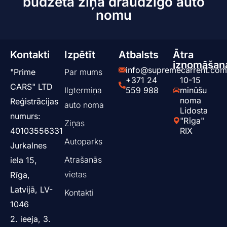
budžeta ziņā draudzīgo auto
nomu
Kontakti
Izpētīt
Atbalsts
Ātra
iznomāšan
info@supremecarrent.com
"Prime
Par mums
+371 24
10-15
CARS" LTD
Ilgtermiņa
559 988
minūšu
noma
Reģistrācijas
auto noma
Lidosta
numurs:
"Rīga"
Ziņas
40103556331
RIX
Аutoparks
Jurkalnes
Atrašanās
iela 15,
vietas
Rīga,
Latvijā, LV-
Kontakti
1046
2. ieeja, 3.