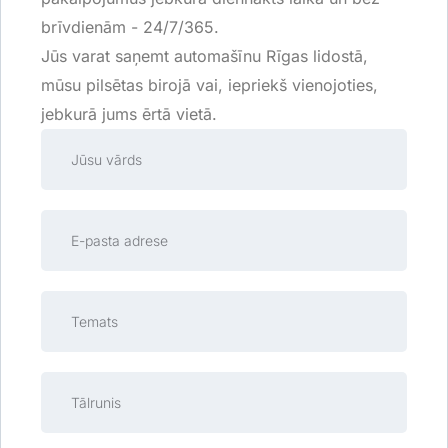
brīvdienām - 24/7/365.
Jūs varat saņemt automašīnu Rīgas lidostā,
mūsu pilsētas birojā vai, iepriekš vienojoties,
jebkurā jums ērtā vietā.
Jūsu
vārds
Jūsu
e-
pasta
Temats
adrese
Tālrunis