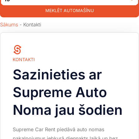
MEKLĒT AUTOMAŠĪNU
Sākums
-
Kontakti
KONTAKTI
Sazinieties ar
Supreme Auto
Noma jau šodien
Supreme Car Rent piedāvā auto nomas
pakalpojumus jebkurā diennakts laikā un bez